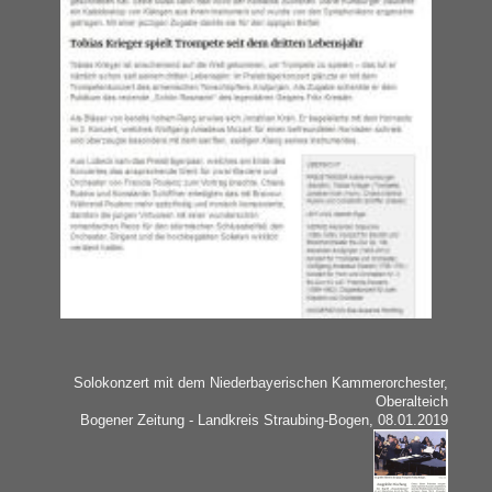
Solokonzert mit dem Niederbayerischen Kammerorchester,
Oberalteich
Bogener Zeitung - Landkreis Straubing-Bogen, 08.01.2019